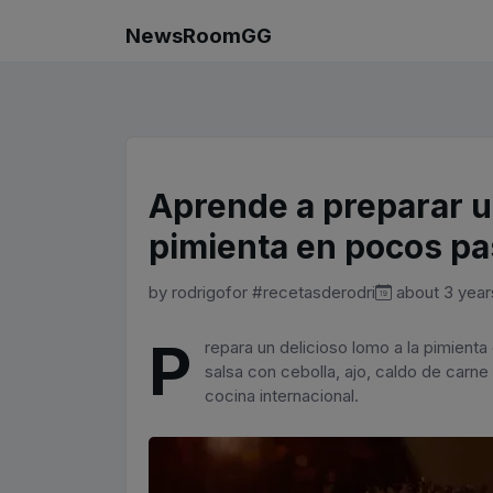
NewsRoomGG
Aprende a preparar un
pimienta en pocos p
by
rodrigo
for
#recetasderodri
about 3 year
P
repara un delicioso lomo a la pimienta c
salsa con cebolla, ajo, caldo de carne 
cocina internacional.