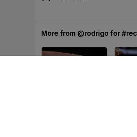
More from @rodrigo for #rec
Sorprende a todos
Receta
con esta receta de
Chocol
torta de chocolate
about
irresistible
6 vie
about 3 years ago
6 views