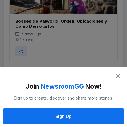
Bosses de Palworld: Orden, Ubicaciones y
Cómo Derrotarlos
6 days ago
1 views
Join
NewsroomGG
Now!
Sign up to create, discover and share more stories.
Sign Up
Dónde Encontrar la Red Key en Beast of
Reincarnation (Abandoned Village)