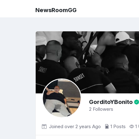
NewsRoomGG
GorditoYBonito
2
Followers
Joined over 2 years
Ago
1 Posts
1 