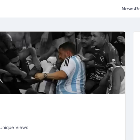
NewsRo
Unique Views