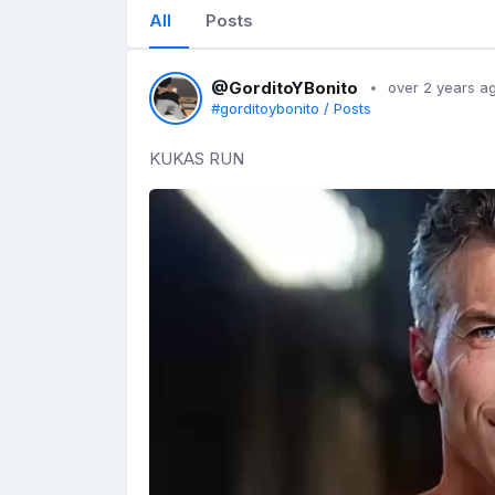
All
Posts
@GorditoYBonito
over 2 years a
#gorditoybonito / Posts
KUKAS RUN