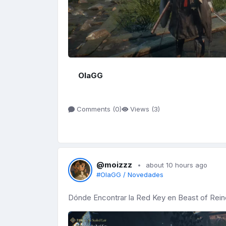
OlaGG
Comments (
0
)
Views (
3
)
@moizzz
about 10 hours ago
#OlaGG / Novedades
Dónde Encontrar la Red Key en Beast of Rein