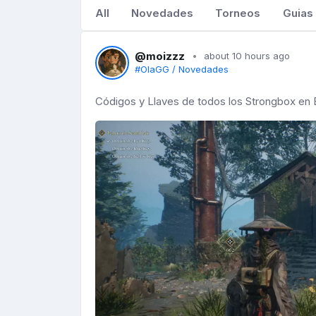
All
Novedades
Torneos
Guias
@moizzz
about 10 hours ago
#OlaGG / Novedades
Códigos y Llaves de todos los Strongbox en 