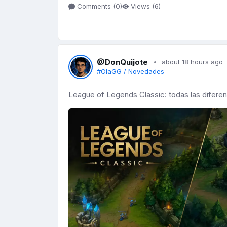
Comments (
0
)
Views (
6
)
@DonQuijote
about 18 hours ago
#OlaGG / Novedades
League of Legends Classic: todas las diferenc