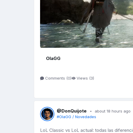
OlaGG
Comments (
0
)
Views (
3
)
@DonQuijote
about 18 hours ago
#OlaGG / Novedades
LoL Classic vs LoL actual: todas las diferenc