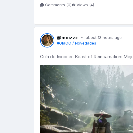
Comments (
0
)
Views (
4
)
@moizzz
about 13 hours ago
#OlaGG / Novedades
Guía de Inicio en Beast of Reincarnation: Mej