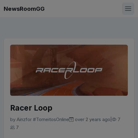
NewsRoomGG
Racer Loop
by
Ainz
for
#TorneitosOnline
|
over 2 years ago
7
7