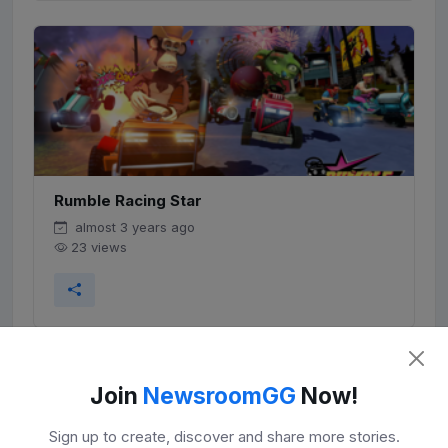
Rumble Racing Star
almost 3 years ago
23 views
Join
NewsroomGG
Now!
Sign up to create, discover and share more stories.