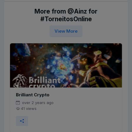
More from @Ainz for
#TorneitosOnline
View More
Brilliant Crypto
over 2 years ago
41 views