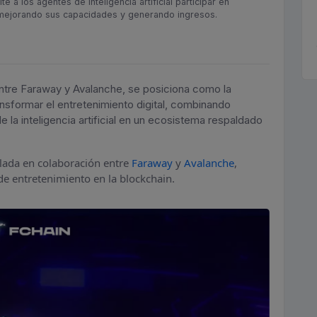
e a los agentes de inteligencia artificial participar en
 mejorando sus capacidades y generando ingresos.
ntre Faraway y Avalanche, se posiciona como la
nsformar el entretenimiento digital, combinando
de la inteligencia artificial en un ecosistema respaldado
lada en colaboración entre
Faraway
y
Avalanche
,
de entretenimiento en la blockchain.