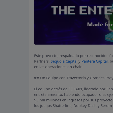
Este proyecto, respaldado por reconocidos 
Partners,
Sequoia Capital
y
Pantera Capital
, b
en las operaciones on-chain.
## Un Equipo con Trayectoria y Grandes Pro
El equipo detrás de FCHAIN, liderado por Fara
entretenimiento, habiendo ocupado roles ej
$3 mil millones en ingresos por sus proyecto
los juegos Shatterline, Dookey Dash y Serum 