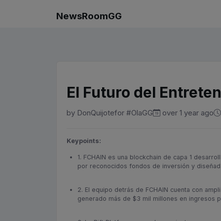
NewsRoomGG
El Futuro del Entret
by
DonQuijote
for
#OlaGG
over 1 year ago
Keypoints:
1. FCHAIN es una blockchain de capa 1 desarrol
por reconocidos fondos de inversión y diseñada 
2. El equipo detrás de FCHAIN cuenta con amplia
generado más de $3 mil millones en ingresos p