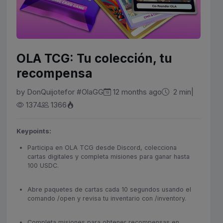
OLA TCG: Tu colección, tu
recompensa
by
DonQuijote
for
#OlaGG
|
12 months ago
2 min
1374
1366
Keypoints:
Participa en OLA TCG desde Discord, colecciona
cartas digitales y completa misiones para ganar hasta
100 USDC.
Abre paquetes de cartas cada 10 segundos usando el
comando /open y revisa tu inventario con /inventory.
Completa misiones para obtener recompensas en