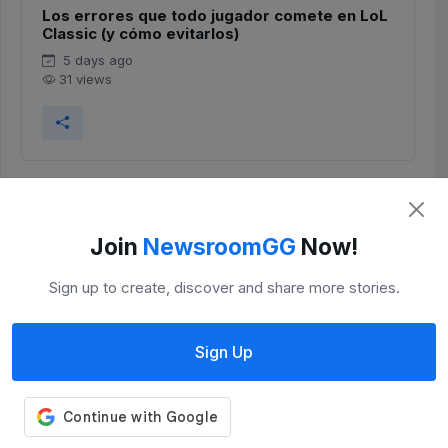
Los errores que todo jugador comete en LoL
Classic (y cómo evitarlos)
5 days ago
31 views
Join
NewsroomGG
Now!
Sign up to create, discover and share more stories.
Sign Up
LoL Classic vs LoL actual: todas las
diferencias explicadas
3 days ago
30 views