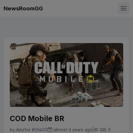
NewsRoomGG
COD Mobile BR
by
Ainz
for
#OlaGG
|
almost 3 years ago
3
3