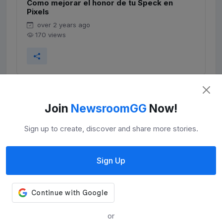
Como mejorar el honor de tu Speck en
Pixels
over 2 years ago
170 views
Join
NewsroomGG
Now!
Sign up to create, discover and share more stories.
Sign Up
Evento de Misiones
about 2 years ago
3111 views
or